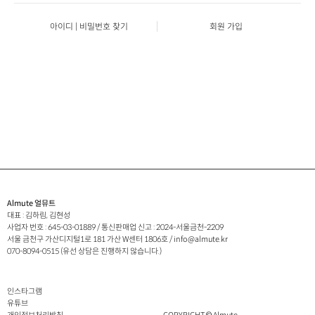
아이디 | 비밀번호 찾기
회원 가입
Almute 얼뮤트
대표 : 김하림, 김현성
사업자 번호 :
645-03-01889
/ 통신판매업 신고 :
2024-서울금천-2209
서울 금천구 가산디지털1로 181 가산 W센터 1806호
/ info@almute.kr
070-8094-0515 (유선 상담은 진행하지 않습니다.)
인스타그램
유튜브